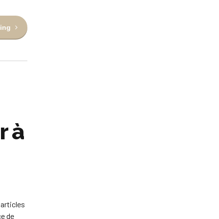
ing
r à
articles
ce de