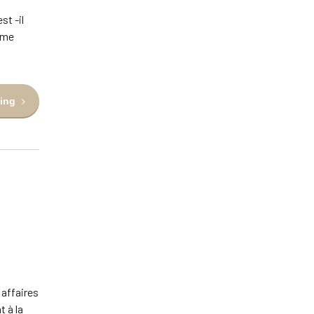
st -il
même
ing
 affaires
t à la