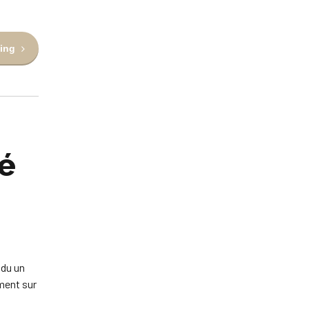
ing
té
ndu un
ement sur