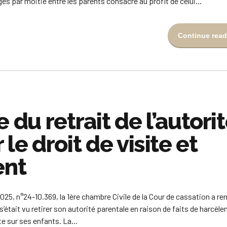
és par moitié entre les parents consacre au profit de celui...
Continue read
u retrait de l’autori
le droit de visite et
ent
025, n°24-10.369, la 1ère chambre Civile de la Cour de cassation a re
 s’était vu retirer son autorité parentale en raison de faits de harcèl
ite sur ses enfants. La...