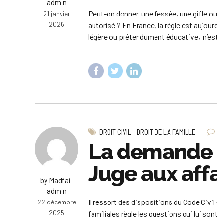
admin
Peut-on donner une fessée, une gifle ou 
21 janvier
2026
autorisé ? En France, la règle est aujou
légère ou prétendument éducative, n’est 
DROIT CIVIL
DROIT DE LA FAMILLE
La demande d
Juge aux affa
by Madfai-
admin
Il ressort des dispositions du Code Civil 
22 décembre
2025
familiales règle les questions qui lui so