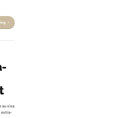
ing
a-
t
e au visa
, extra-