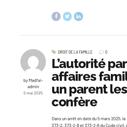
0
DROIT DE LA FAMILLE
L’autorité pa
affaires fami
by Madfai-
un parent les
admin
5 mai 2025
confère
Dans un arrêt en date du 5 mars 2025, la 
373-2, 373-2-8 et 373-2-6 du Code civil, 