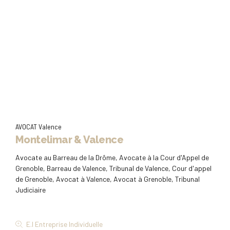
Téléphone
Tél : 09.83.74.96.03
Port: 06.74.93.71.43
Tél : 09.83.74.96.03
Fax : 09.81.40.66.39
Port: 06.74.93.71.43
Fax : 09.81.40.66.39
AVOCAT Valence
Montelimar & Valence
Avocate au Barreau de la Drôme, Avocate à la Cour d'Appel de
Grenoble, Barreau de Valence, Tribunal de Valence, Cour d'appel
de Grenoble, Avocat à Valence, Avocat à Grenoble, Tribunal
Judiciaire
E.I Entreprise Individuelle