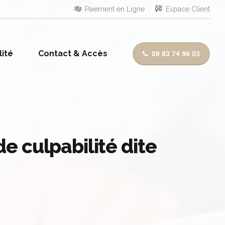
Paiement en Ligne
Espace Client
lité
Contact & Accès
09 83 74 96 03
e culpabilité dite