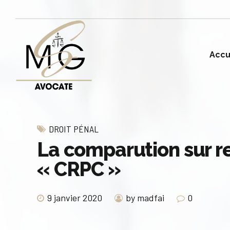
Accu
DROIT PÉNAL
La comparution sur r
« CRPC »
9 janvier 2020
by madfai
0